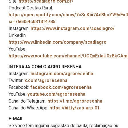
Site:
https://scadiagro.com.br/
Podcast Gestão Rural:
https://open.spotify.com/show/7cSnKbi7Ad3bcZV9nExf
si=766354cb313f4785
Instagram:
https://www.instagram.com/scadiagro/
LinkedIn:
https://www.linkedin.com/company/scadiagro
YouTube:
https://www.youtube.com/channel/UCQxErIaU0zBkCA
INTERAJA COM O AGRO RESENHA
Instagram:
instagram.com/agroresenha
Twitter:
x.com/agroresenha
Facebook:
facebook.com/agroresenha
YouTube:
youtube.com/agroresenha
Canal do Telegram:
https://t.me/agroresenha
Canal do WhatsApp:
https://bit.ly/zap-arp-01
E-MAIL
Se você tem alguma sugestão de pauta, reclamação ou