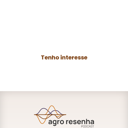
Faça parte do
agro
resenha
Contrate a produção de um podcast para
o seu negócio ou anuncie no
Agro
Resenha
e ganhe mais autoridade no
AGRO.
Tenho interesse