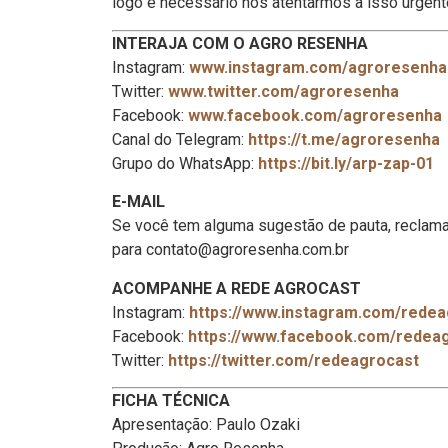
logo é necessário nos atentarmos a isso urgen
INTERAJA COM O AGRO RESENHA
Instagram:
www.instagram.com/agroresenha
Twitter:
www.twitter.com/agroresenha
Facebook:
www.facebook.com/agroresenha
Canal do Telegram:
https://t.me/agroresenha
Grupo do WhatsApp:
https://bit.ly/arp-zap-01
E-MAIL
Se você tem alguma sugestão de pauta, reclama
para contato@agroresenha.com.br
ACOMPANHE A REDE AGROCAST
Instagram:
https://www.instagram.com/redea
Facebook:
https://www.facebook.com/redea
Twitter:
https://twitter.com/redeagrocast
FICHA TÉCNICA
Apresentação: Paulo Ozaki