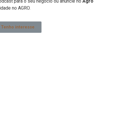
odcast para o seu negócio ou anuncie no
Agro
idade no AGRO.
Tenho interesse