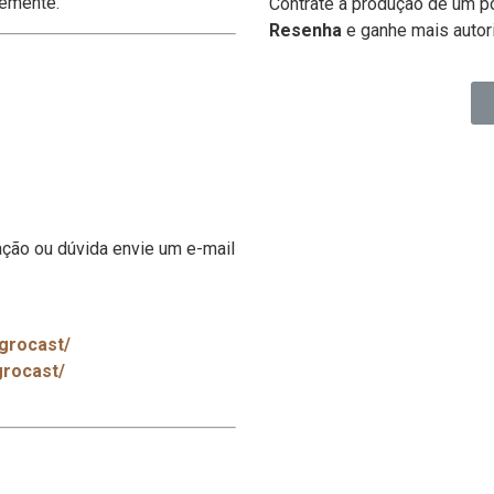
temente.
Contrate a produção de um p
Resenha
e ganhe mais autor
ção ou dúvida envie um e-mail
grocast/
grocast/