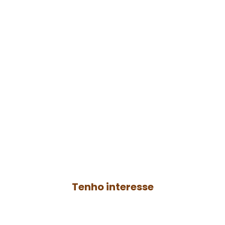
Faça parte do
agro
resenha
Contrate a produção de um podcast para
o seu negócio ou anuncie no
Agro
Resenha
e ganhe mais autoridade no
AGRO.
Tenho interesse