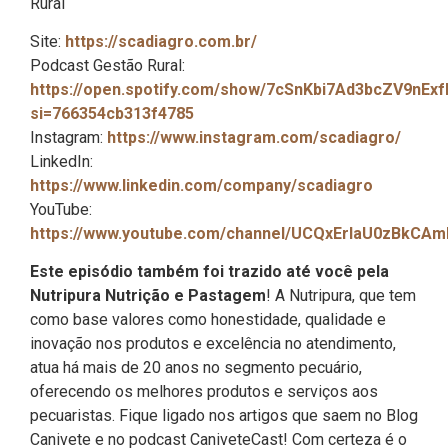
Rural
Site:
https://scadiagro.com.br/
Podcast Gestão Rural:
https://open.spotify.com/show/7cSnKbi7Ad3bcZV9nExf
si=766354cb313f4785
Instagram:
https://www.instagram.com/scadiagro/
LinkedIn:
https://www.linkedin.com/company/scadiagro
YouTube:
https://www.youtube.com/channel/UCQxErIaU0zBkCA
Este episódio também foi trazido até você pela
Nutripura Nutrição e Pastagem
! A Nutripura, que tem
como base valores como honestidade, qualidade e
inovação nos produtos e excelência no atendimento,
atua há mais de 20 anos no segmento pecuário,
oferecendo os melhores produtos e serviços aos
pecuaristas. Fique ligado nos artigos que saem no Blog
Canivete e no podcast CaniveteCast! Com certeza é o