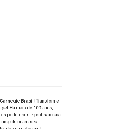
 Carnegie Brasil
! Transforme
egie! Há mais de 100 anos,
res poderosos e profissionais
s impulsionam seu
er do seu potencial!