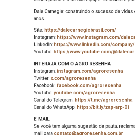
Dale Carnegie: construindo o sucesso de vidas
anos.
Site:
https://dalecarnegiebrasil.com/
Instagram:
https://www.instagram.com/daleca
LinkedIn:
https://www.linkedin.com/company/
YouTube:
https://www.youtube.com/@dalecar
INTERAJA COM O AGRO RESENHA
Instagram:
instagram.com/agroresenha
Twitter:
x.com/agroresenha
Facebook:
facebook.com/agroresenha
YouTube:
youtube.com/agroresenha
Canal do Telegram:
https://t.me/agroresenha
Canal do WhatsApp:
https://bit.ly/zap-arp-01
E-MAIL
Se você tem alguma sugestão de pauta, reclama
mail para
contato@agroresenha.com.br