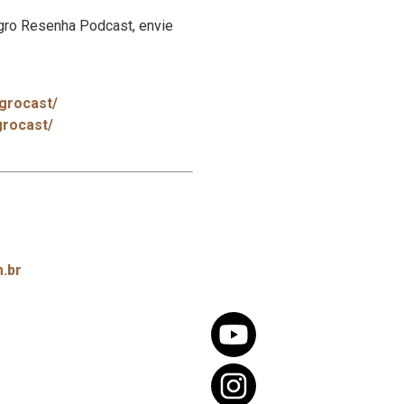
Agro Resenha Podcast, envie
grocast/
grocast/
m.br