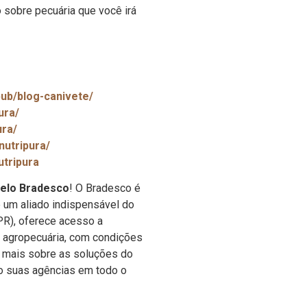
 sobre pecuária que você irá
pub/blog-canivete/
ura/
ura/
nutripura/
tripura
pelo Bradesco
! O Bradesco é
e um aliado indispensável do
PR), oferece acesso a
 agropecuária, com condições
a mais sobre as soluções do
o suas agências em todo o