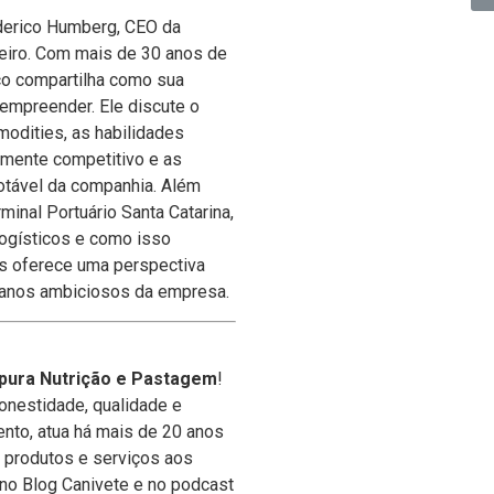
derico Humberg, CEO da
leiro. Com mais de 30 anos de
co compartilha como sua
 empreender. Ele discute o
odities, as habilidades
amente competitivo e as
otável da companhia. Além
minal Portuário Santa Catarina,
logísticos e como isso
os oferece uma perspectiva
planos ambiciosos da empresa.
ripura Nutrição e Pastagem
!
onestidade, qualidade e
nto, atua há mais de 20 anos
 produtos e serviços aos
 no Blog Canivete e no podcast