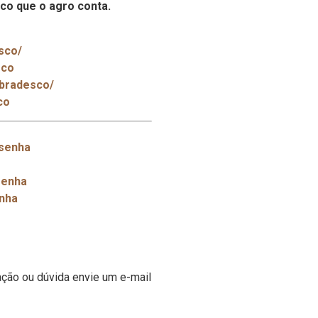
co que o agro conta.
sco/
sco
/bradesco/
co
esenha
senha
nha
ção ou dúvida envie um e-mail