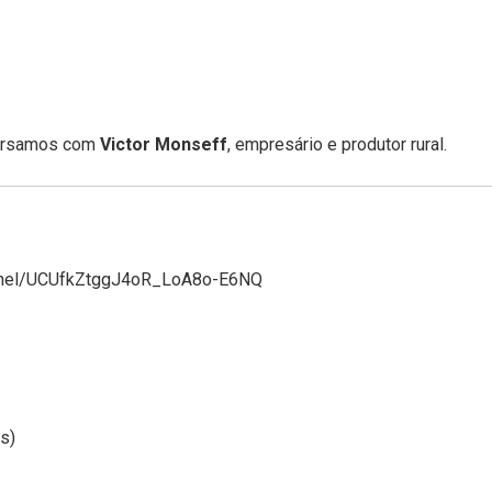
versamos com
Victor Monseff
, empresário e produtor rural.
hannel/UCUfkZtggJ4oR_LoA8o-E6NQ
s)