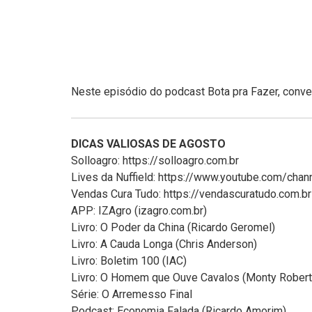
Neste episódio do podcast Bota pra Fazer, con
DICAS VALIOSAS DE AGOSTO
Solloagro: https://solloagro.com.br
Lives da Nuffield: https://www.youtube.com/c
Vendas Cura Tudo: https://vendascuratudo.com.br
APP: IZAgro (izagro.com.br)
Livro: O Poder da China (Ricardo Geromel)
Livro: A Cauda Longa (Chris Anderson)
Livro: Boletim 100 (IAC)
Livro: O Homem que Ouve Cavalos (Monty Robert
Série: O Arremesso Final
Podcast: Economia Falada (Ricardo Amorim)