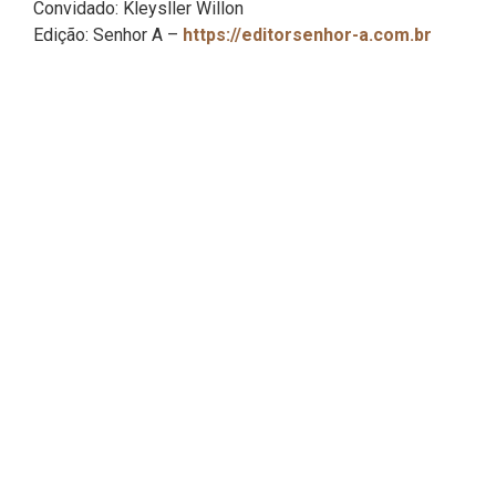
Convidado: Kleysller Willon
Edição: Senhor A –
https://editorsenhor-a.com.br
Faça parte do
agro
resenha
Contrate a produção de um podcast para