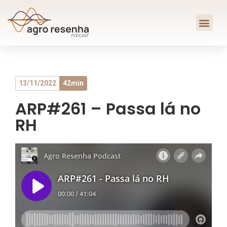
13/11/2022
42min
ARP#261 – Passa lá no
RH