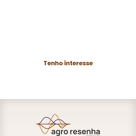
Faça parte do
agro
resenha
Contrate a produção de um podcast para
o seu negócio ou anuncie no
Agro
Resenha
e ganhe mais autoridade no
AGRO.
Tenho interesse