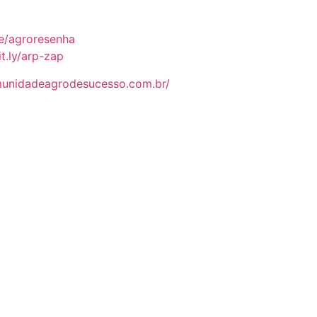
me/agroresenha
it.ly/arp-zap
munidadeagrodesucesso.com.br/