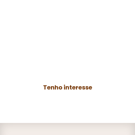
Faça parte do
agro
resenha
Contrate a produção de um podcast para
o seu negócio ou anuncie no
Agro
Resenha
e ganhe mais autoridade no
AGRO.
Tenho interesse