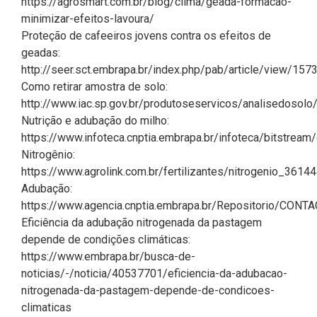
https://agrosmart.com.br/blog/clima/geada-formacao-
minimizar-efeitos-lavoura/
Proteção de cafeeiros jovens contra os efeitos de
geadas:
http://seer.sct.embrapa.br/index.php/pab/article/view/157
Como retirar amostra de solo:
http://www.iac.sp.gov.br/produtoseservicos/analisedosolo/
Nutrição e adubação do milho:
https://www.infoteca.cnptia.embrapa.br/infoteca/bitstrea
Nitrogênio:
https://www.agrolink.com.br/fertilizantes/nitrogenio_36144
Adubação:
https://www.agencia.cnptia.embrapa.br/Repositorio/CON
Eficiência da adubação nitrogenada da pastagem
depende de condições climáticas:
https://www.embrapa.br/busca-de-
noticias/-/noticia/40537701/eficiencia-da-adubacao-
nitrogenada-da-pastagem-depende-de-condicoes-
climaticas