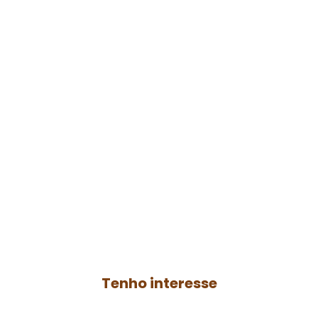
Faça parte do
agro
resenha
Contrate a produção de um podcast para
o seu negócio ou anuncie no
Agro
Resenha
e ganhe mais autoridade no
AGRO.
Tenho interesse