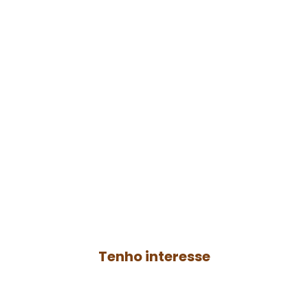
Faça parte do
agro
resenha
Contrate a produção de um podcast para
o seu negócio ou anuncie no
Agro
Resenha
e ganhe mais autoridade no
AGRO.
Tenho interesse