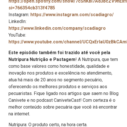
https://open.spotify.com/show/7cSnKbi7Ad3bcZV9nExf
si=766354cb313f4785
Instagram:
https://www.instagram.com/scadiagro/
LinkedIn:
https://www.linkedin.com/company/scadiagro
YouTube:
https://www.youtube.com/channel/UCQxErIaU0zBkCA
Este episódio também foi trazido até você pela
Nutripura Nutrição e Pastagem
! A Nutripura, que tem
como base valores como honestidade, qualidade e
inovação nos produtos e excelência no atendimento,
atua há mais de 20 anos no segmento pecuário,
oferecendo os melhores produtos e serviços aos
pecuaristas. Fique ligado nos artigos que saem no Blog
Canivete e no podcast CaniveteCast! Com certeza é o
melhor conteúdo sobre pecuária que você irá encontrar
na internet.
Nutripura: O produto certo, na hora certa.