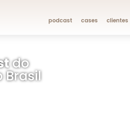
podcast
cases
clientes
st
do
 Brasil