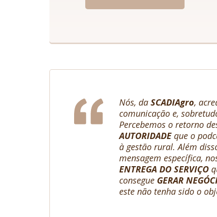
Nós, da
SCADIAgro
, acr
comunicação e, sobretud
Percebemos o retorno dest
AUTORIDADE
que o podca
à gestão rural. Além dis
mensagem específica, nos
ENTREGA DO SERVIÇO
qu
consegue
GERAR NEGÓC
este não tenha sido o obje