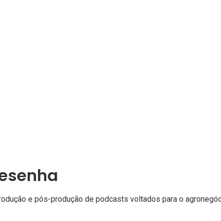
ilita que a pessoa ouça enquanto
gindo/locomoção (79%), fazendo
vidade física (46%) – Fonte:
Resenha
dução e pós-produção de podcasts voltados para o agronegócio