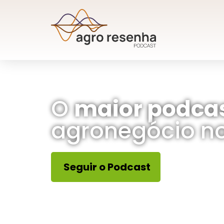
O
maior podca
agronegócio no
Seguir o Podcast