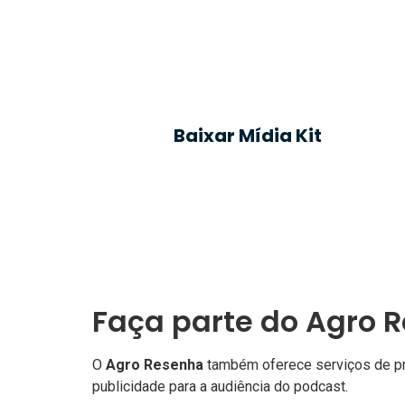
“acompanha” o ouvinte, ou seja, possib
executa outras atividades, como: diri
tarefas domésticas (68%) e fazendo ati
Ibope, 2019.
Baixar Mídia Kit
Faça parte do Agro 
O
Agro Resenha
também oferece serviços de pro
publicidade para a audiência do podcast.