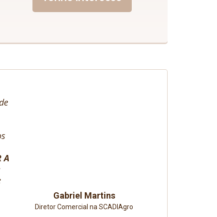
 de
os
 A
e
e
Gabriel Martins
Diretor Comercial na SCADIAgro