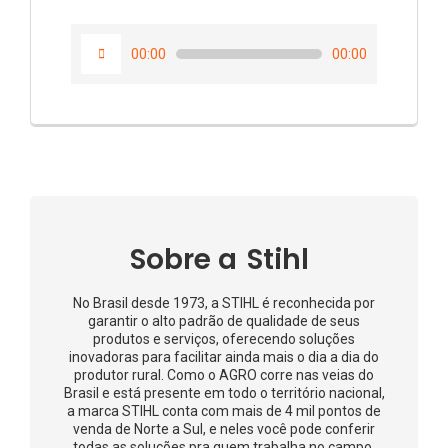
Tocador
00:00
00:00
de
áudio
Sobre a
Stihl
No Brasil desde 1973, a STIHL é reconhecida por
garantir o alto padrão de qualidade de seus
produtos e serviços, oferecendo soluções
inovadoras para facilitar ainda mais o dia a dia do
produtor rural. Como o AGRO corre nas veias do
Brasil e está presente em todo o território nacional,
a marca STIHL conta com mais de 4 mil pontos de
venda de Norte a Sul, e neles você pode conferir
todas as soluções pra quem trabalha no campo.